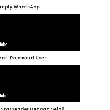
reply WhatsApp
nti Password User
 StarSender Dengan Sejoli