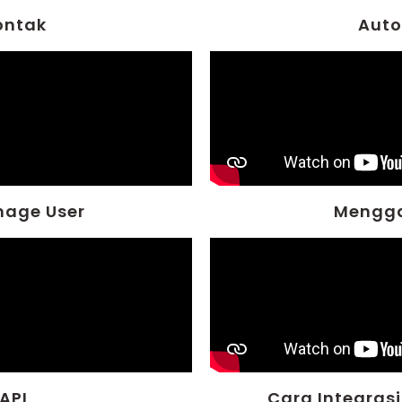
ontak
Auto
mage User
Mengga
API
Cara Integrasi