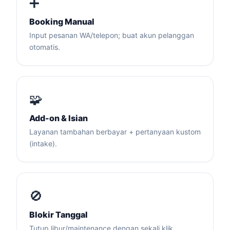
➕
Booking Manual
Input pesanan WA/telepon; buat akun pelanggan
otomatis.
🧩
Add-on & Isian
Layanan tambahan berbayar + pertanyaan kustom
(intake).
🚫
Blokir Tanggal
Tutup libur/maintenance dengan sekali klik.