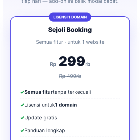
tiap hari — add-on ini balik modal cepat.
LISENSI 1 DOMAIN
Sejoli Booking
Semua fitur · untuk 1 website
299
Rp
rb
Rp 499rb
✓
Semua fitur
tanpa terkecuali
✓
Lisensi untuk
1 domain
✓
Update gratis
✓
Panduan lengkap