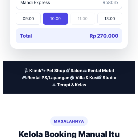
Mandi Express
Rp80rb
09:00
10:00
11:00
13:00
Total
Rp 270.000
🩺
Klinik
🐾
Pet Shop
💇
Salon
🚗
Rental Mobil
🎮
Rental PS/Lapangan
🏠
Villa & Kos
📸
Studio
🧘
Terapi & Kelas
MASALAHNYA
Kelola Booking Manual Itu