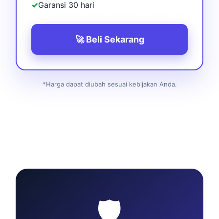
✓
Garansi 30 hari
🚀 Beli Sekarang
*Harga dapat diubah sesuai kebijakan Anda.
🛡️