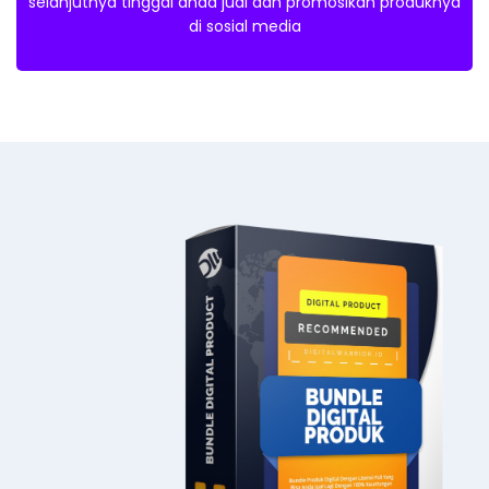
selanjutnya tinggal anda jual dan promosikan produknya
di sosial media​